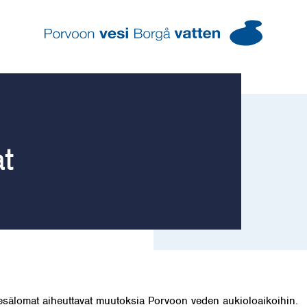
Porvoon vesi – Siirry kotisivulle
t
esälomat aiheuttavat muutoksia Porvoon veden aukioloaikoihin.