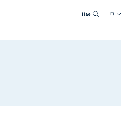
Hae
Fi
Vaihda kie
Nykyinen 