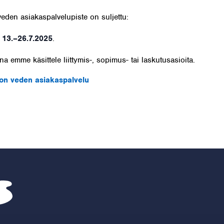
eden asiakaspalvelupiste on suljettu:
ä
13.–26.7.2025
.
a emme käsittele liittymis-, sopimus- tai laskutusasioita.
on veden asiakaspalvelu
Porvoon vesi – Siirry kotisivulle