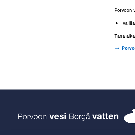
Porvoon v
välill
Tänä aikan
Porvo