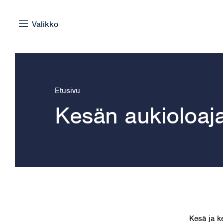
Siirry sisältöön
Valikko
Selaa:
Etusivu
Kesän aukioloaja
Kesä ja k