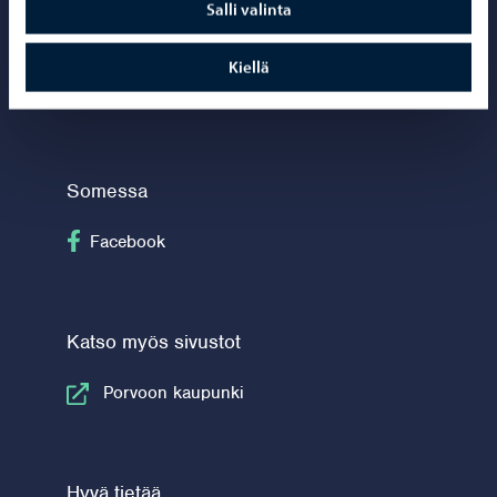
Salli valinta
Yhteystiedot
Mestarintie 2
Kiellä
06150 Porvoo
Somessa
Seuraa Facebook
Facebook
Katso myös sivustot
Porvoon kaupunki
Hyvä tietää