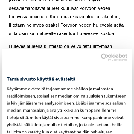
jossa on rakennettu hulevesiverkosto, myös
sekaviemäröitävät alueet kuuluvat Porvoon veden
hulevesialueeseen. Kun uusia kaava-alueita rakentuu,
liitetään ne myös osaksi Porvoon veden hulevesialuetta
siltä osin kuin alueelle rakentuu hulevesiverkostoa.
Hulevesialueella kiinteistö on velvoitettu liittymään
laitoksen hulevesiverkostoon. Mikäli hulevesialueella
sijaitseva kiinteistö ei syystä tai toisesta halua liittyä
Porvoon veden hulevesiverkostoon on vapautus
Tämä sivusto käyttää evästeitä
haettava Porvoon ympäristönsuojelusta. Ainoastaan
Porvoon ympäristönsuojelu voi päätöksellään hyväksyä
Käytämme evästeitä tarjoamamme sisällön ja mainosten
räätälöimiseen, sosiaalisen median ominaisuuksien tukemiseen
muita purkupaikkoja kuin laitoksen verkosto. Hulevesiä
ja kävijämäärämme analysoimiseen. Lisäksi jaamme sosiaalisen
ei saa johtaa jätevesiverkostoon, katu-alueille taikka
median, mainosalan ja analytiikka-alan kumppaneillemme
naapurikiinteistöille. Kiinteistöillä syntyvistä hulevesistä
tietoja siitä, miten käytät sivustoamme. Kumppanimme voivat
vastaa aina viime kädessä kiinteistönomistaja itse.
yhdistää näitä tietoja muihin tietoihin, joita olet antanut heille
tai joita on kerätty, kun olet käyttänyt heidän palvelujaan.