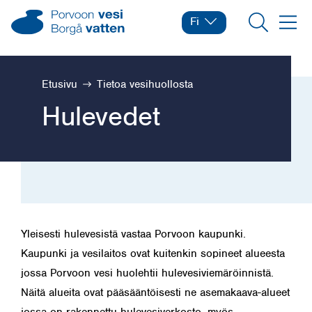
Siirry sisältöön
Porvoon vesi – Siirry kotisivulle
Fi
Vaihda kieltä
Nykyinen kieli: Suomi
Hae
Valikk
Selaa:
Etusivu
Tietoa vesihuollosta
Hulevedet
Yleisesti hulevesistä vastaa Porvoon kaupunki.
Kaupunki ja vesilaitos ovat kuitenkin sopineet alueesta
jossa Porvoon vesi huolehtii hulevesiviemäröinnistä.
Näitä alueita ovat pääsääntöisesti ne asemakaava-alueet