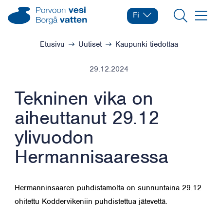
Siirry sisältöön
Porvoon vesi – Siirry kotisivulle
Fi
Vaihda kieltä
Nykyinen kieli: Suomi
Hae
Valikk
Selaa:
Etusivu
Uutiset
Kaupunki tiedottaa
29.12.2024
Tekninen vika on
aiheuttanut 29.12
ylivuodon
Hermannisaaressa
Hermanninsaaren puhdistamolta on sunnuntaina 29.12
ohitettu Koddervikeniin puhdistettua jätevettä.