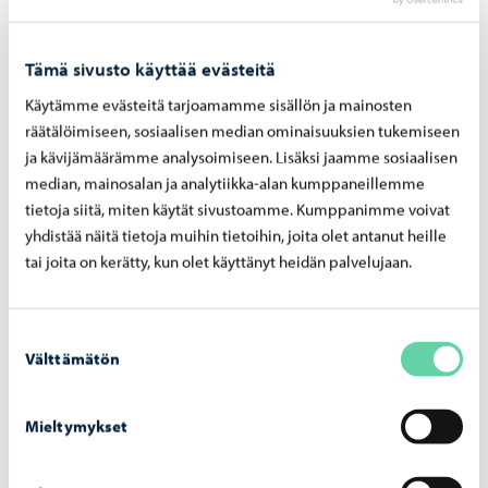
Rovastintien risteyksen kohdalla – työ alkaa
29.7.
Tämä sivusto käyttää evästeitä
Käytämme evästeitä tarjoamamme sisällön ja mainosten
räätälöimiseen, sosiaalisen median ominaisuuksien tukemiseen
ja kävijämäärämme analysoimiseen. Lisäksi jaamme sosiaalisen
median, mainosalan ja analytiikka-alan kumppaneillemme
Porvoon vesi
-
24.7.2026
tietoja siitä, miten käytät sivustoamme. Kumppanimme voivat
Porvoon vesi poistaa säätöaseman
yhdistää näitä tietoja muihin tietoihin, joita olet antanut heille
Gammelbackantien kohdalta – työt alkavat
tai joita on kerätty, kun olet käyttänyt heidän palvelujaan.
29.7
Suostumuksen
Välttämätön
valinta
Mieltymykset
Porvoon vesi
-
2.7.2026
Vesihuoltotyöt Haikkoonrinne 2 -alueella