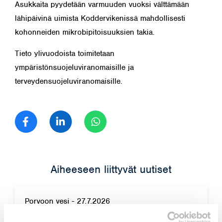
Asukkaita pyydetään varmuuden vuoksi välttämään
lähipäivinä uimista Koddervikenissä mahdollisesti
kohonneiden mikrobipitoisuuksien takia.
Tieto ylivuodoista toimitetaan
ympäristönsuojeluviranomaisille ja
terveydensuojeluviranomaisille.
Jaa Facebook
Jaa LinkedIn
Jaa WhatsApp
Aiheeseen liittyvät uutiset
Porvoon vesi
-
27.7.2026
Hulevesiviemärin korjaus Käräjätalontien ja