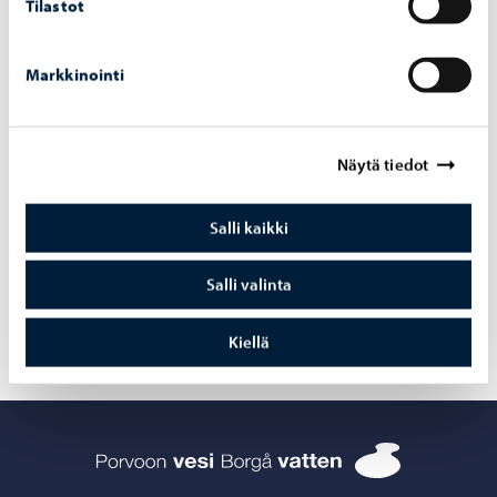
etenevät
Tilastot
Markkinointi
Porvoon vesi
-
29.6.2026
Näytä tiedot
Porvoon Linnamäen vesialueen geologinen
rakenneselvitys
Salli kaikki
Salli valinta
Kiellä
Porvoon vesi 