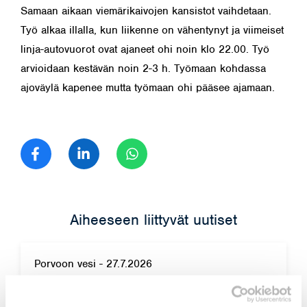
Samaan aikaan viemärikaivojen kansistot vaihdetaan.
Työ alkaa illalla, kun liikenne on vähentynyt ja viimeiset
linja-autovuorot ovat ajaneet ohi noin klo 22.00. Työ
arvioidaan kestävän noin 2-3 h. Työmaan kohdassa
ajoväylä kapenee mutta työmaan ohi pääsee ajamaan.
Jaa Facebook
Jaa LinkedIn
Jaa WhatsApp
Aiheeseen liittyvät uutiset
Porvoon vesi
-
27.7.2026
Hulevesiviemärin korjaus Käräjätalontien ja
Rovastintien risteyksen kohdalla – työ alkaa