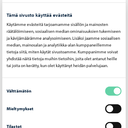
29.7.
Tämä sivusto käyttää evästeitä
Käytämme evästeitä tarjoamamme sisällön ja mainosten
räätälöimiseen, sosiaalisen median ominaisuuksien tukemiseen
ja kävijämäärämme analysoimiseen. Lisäksi jaamme sosiaalisen
Porvoon vesi
-
24.7.2026
median, mainosalan ja analytiikka-alan kumppaneillemme
tietoja siitä, miten käytät sivustoamme. Kumppanimme voivat
Porvoon vesi poistaa säätöaseman
yhdistää näitä tietoja muihin tietoihin, joita olet antanut heille
Gammelbackantien kohdalta – työt alkavat
tai joita on kerätty, kun olet käyttänyt heidän palvelujaan.
29.7
Suostumuksen
Välttämätön
valinta
Porvoon vesi
-
10.7.2026
Mieltymykset
Porvoon vesi ottaa käyttöön paperilaskun
laskutuslisän 1.9.2026 alkaen
Tilastot