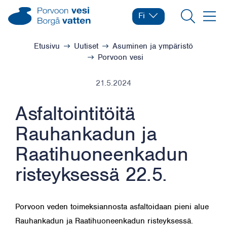
Siirry sisältöön
Porvoon vesi – Siirry kotisivulle
Fi
Vaihda kieltä
Nykyinen kieli: Suomi
Hae
Valikk
Selaa:
Etusivu
Uutiset
Asuminen ja ympäristö
Porvoon vesi
21.5.2024
Asfaltointitöitä
Rauhankadun ja
Raatihuoneenkadun
risteyksessä 22.5.
Porvoon veden toimeksiannosta asfaltoidaan pieni alue
Rauhankadun ja Raatihuoneenkadun risteyksessä.