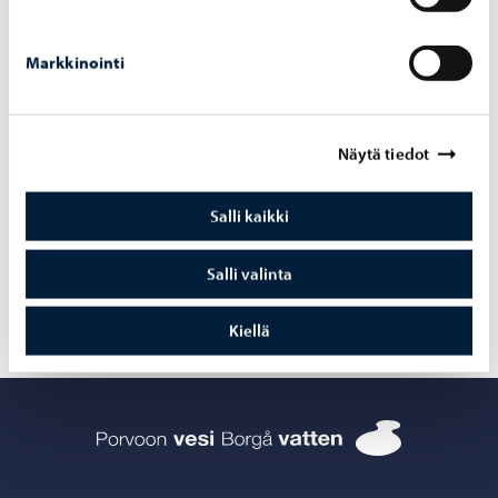
Markkinointi
Porvoon vesi
-
7.7.2026
Näytä tiedot
Rankkasateet ovat aiheuttaneet ylivuotoja
pumppaamoilla 4. – 5.7.2026
Salli kaikki
Salli valinta
Kiellä
Porvoon vesi 