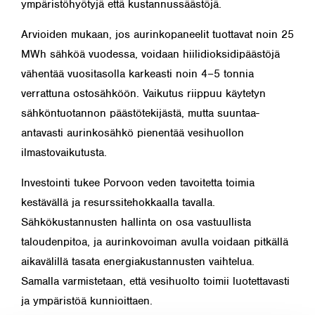
ympäristöhyötyjä että kustannussäästöjä.
Arvioiden mukaan, jos aurinkopaneelit tuottavat noin 25
MWh sähköä vuodessa, voidaan hiilidioksidipäästöjä
vähentää vuositasolla karkeasti noin 4–5 tonnia
verrattuna ostosähköön. Vaikutus riippuu käytetyn
sähköntuotannon päästötekijästä, mutta suuntaa-
antavasti aurinkosähkö pienentää vesihuollon
ilmastovaikutusta.
Investointi tukee Porvoon veden tavoitetta toimia
kestävällä ja resurssitehokkaalla tavalla.
Sähkökustannusten hallinta on osa vastuullista
taloudenpitoa, ja aurinkovoiman avulla voidaan pitkällä
aikavälillä tasata energiakustannusten vaihtelua.
Samalla varmistetaan, että vesihuolto toimii luotettavasti
ja ympäristöä kunnioittaen.