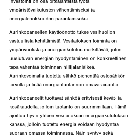
Investointi on osa pitkäjänteistä työtä
ympäristövaikutusten vähentämiseksi ja
energiatehokkuuden parantamiseksi.
Aurinkopaneelien käyttöönotto tukee vesihuollon
vastuullista kehittämistä. Vesilaitoksen toiminta on
ympärivuotista ja energiankulutus merkittävää, joten
uusiutuvan energian hyödyntäminen on konkreettinen
tapa vähentää toiminnan hiilijalanjälkeä.
Aurinkovoimalla tuotettu sähkö pienentää ostosähkön
tarvetta ja lisää energiantuotannon omavaraisuutta.
Aurinkopaneelit tuottavat sähköä erityisesti kevät- ja
kesäkaudella, jolloin tuotanto on suurimmillaan. Tämä
ajoittuu hyvin yhteen vesilaitoksen energiankulutuksen
kanssa, jolloin tuotettu energia voidaan hyödyntää
suoraan omassa toiminnassa. Näin syntyy sekä