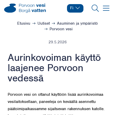
Siirry sisältöön
Porvoon vesi – Siirry kotisivulle
Fi
Vaihda kieltä
Nykyinen kieli: Suomi
Hae
Valikk
Selaa:
Etusivu
Uutiset
Asuminen ja ympäristö
Porvoon vesi
29.5.2026
Aurinkovoiman käyttö
laajenee Porvoon
vedessä
Porvoon vesi on ottanut käyttöön lisää aurinkovoimaa
vesilaitoksellaan, paneeleja on keväällä asennettu
päätoimipaikassamme sijaitsevan rakennuksen katolle.