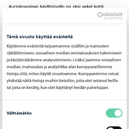
Aurinkovoiman käyttöönotto on yksi askel kohti
ympäristöystävällisempää vesihuoltoa. Porvoon vesi
jatkaa aktiivisesti toimenpiteitä, joilla voidaan vähentää
toiminnan ympäristövaikutuksia ja parantaa
Tämä sivusto käyttää evästeitä
energiatehokkuutta myös tulevaisuudessa. Aiemmin
Käytämme evästeitä tarjoamamme sisällön ja mainosten
olemme ottaneet käyttöön käsitellyn jäteveden lämmön
räätälöimiseen, sosiaalisen median ominaisuuksien tukemiseen
talteenoton ja hyödyntämisen prosessitilojemme
ja kävijämäärämme analysoimiseen. Lisäksi jaamme sosiaalisen
lämmityksessä. Myös aurinkopaneeleja on ollut
median, mainosalan ja analytiikka-alan kumppaneillemme
käytössä jo noin 10 vuoden ajan
tietoja siitä, miten käytät sivustoamme. Kumppanimme voivat
keskuspuhdistamollamme.
yhdistää näitä tietoja muihin tietoihin, joita olet antanut heille
tai joita on kerätty, kun olet käyttänyt heidän palvelujaan.
Jaa Facebook
Jaa LinkedIn
Jaa WhatsApp
Suostumuksen
Välttämätön
valinta