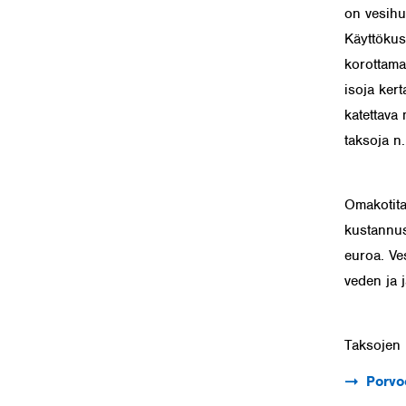
on vesihuo
Käyttökus
korottamaa
isoja kert
katettava
taksoja n.
Omakotita
kustannus
euroa. Ve
veden ja 
Taksojen 
Porvo