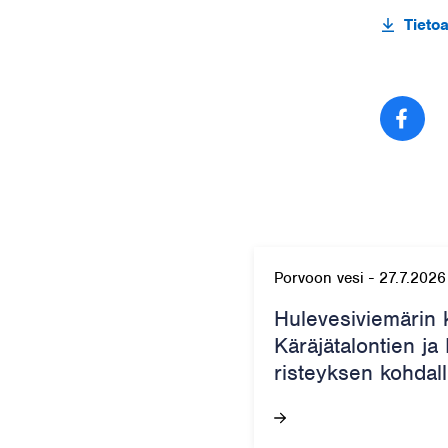
Tieto
Jaa
Porvoon vesi
-
27.7.2026
Hulevesiviemärin 
Käräjätalontien ja
risteyksen kohdall