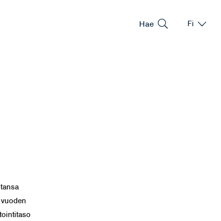
Hae
Fi
Vaihda kie
Nykyinen 
ntansa
i vuoden
ointitaso