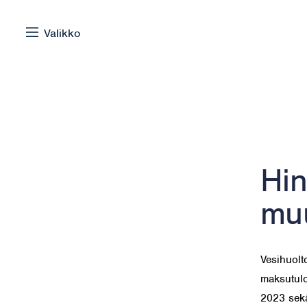
Siirry sisältöön
Valikko
Selaa:
Hin
mu
Vesihuolt
maksutulo
2023 sekä