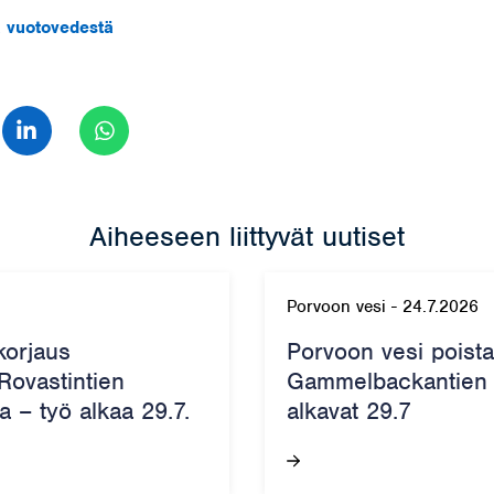
a vuotovedestä
 Facebook
Jaa LinkedIn
Jaa WhatsApp
Aiheeseen liittyvät uutiset
Porvoon vesi
-
24.7.2026
korjaus
Porvoon vesi poist
 Rovastintien
Gammelbackantien k
a – työ alkaa 29.7.
alkavat 29.7