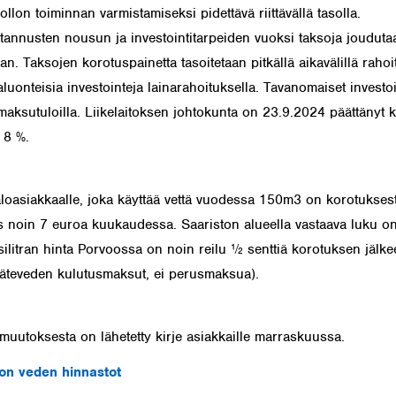
llon toiminnan varmistamiseksi pidettävä riittävällä tasolla.
tannusten nousun ja investointitarpeiden vuoksi taksoja jouduta
n. Taksojen korotuspainetta tasoitetaan pitkällä aikavälillä rahoi
aluonteisia investointeja lainarahoituksella. Tavanomaiset investo
 maksutuloilla. Liikelaitoksen johtokunta on 23.9.2024 päättänyt k
 8 %.
loasiakkaalle, joka käyttää vettä vuodessa 150m3 on korotuksest
 noin 7 euroa kuukaudessa. Saariston alueella vastaava luku o
silitran hinta Porvoossa on noin reilu ½ senttiä korotuksen jälkee
jäteveden kulutusmaksut, ei perusmaksua).
muutoksesta on lähetetty kirje asiakkaille marraskuussa.
on veden hinnastot