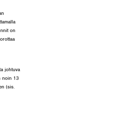
an
ttamalla
innit on
orottaa
a johtuva
n noin 13
n (sis.