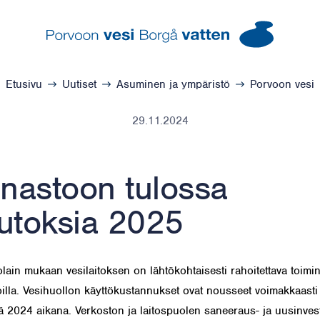
Porvoon vesi – Siirry kotisivulle
Etusivu
Uutiset
Asuminen ja ympäristö
Porvoon vesi
29.11.2024
nastoon tulossa
utoksia 2025
olain mukaan vesilaitoksen on lähtökohtaisesti rahoitettava toimi
illa. Vesihuollon käyttökustannukset ovat nousseet voimakkaast
 2024 aikana. Verkoston ja laitospuolen saneeraus- ja uusinvest