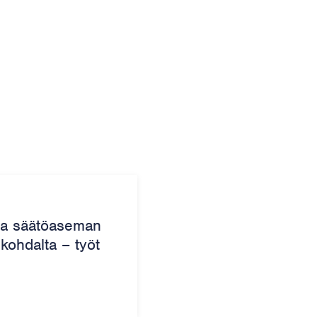
aa säätöaseman
ohdalta – työt