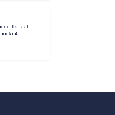
aiheuttaneet
oilla 4. –