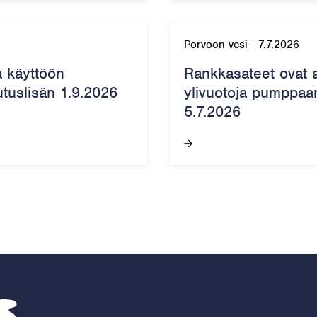
Porvoon vesi
-
7.7.2026
a käyttöön
Rankkasateet ovat 
utuslisän 1.9.2026
ylivuotoja pumppaam
5.7.2026
Porvoon vesi – Siirry kotisivulle