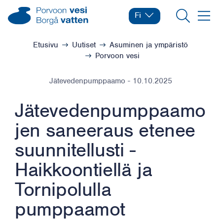
Siirry sisältöön
Porvoon vesi – Siirry kotisivulle
Fi
Vaihda kieltä
Nykyinen kieli: Suomi
Hae
Valikk
Selaa:
Etusivu
Uutiset
Asuminen ja ympäristö
Porvoon vesi
Jätevedenpumppaamo
-
10.10.2025
Jätevedenpumppaamo
jen saneeraus etenee
suunnitellusti -
Haikkoontiellä ja
Tornipolulla
pumppaamot