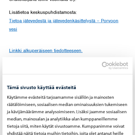
Lisätietoa keskuspuhdistamosta:
Tietoa jätevedestä ja jätevedenkäsittelystä – Porvoon
vesi
Linkki alkuperäiseen tiedotteeseen.
Jaa Facebook
Jaa LinkedIn
Jaa WhatsApp
Tämä sivusto käyttää evästeitä
Käytämme evästeitä tarjoamamme sisällön ja mainosten
Aiheeseen liittyvät uutiset
räätälöimiseen, sosiaalisen median ominaisuuksien tukemiseen
ja kävijämäärämme analysoimiseen. Lisäksi jaamme sosiaalisen
median, mainosalan ja analytiikka-alan kumppaneillemme
Porvoon vesi
-
27.7.2026
tietoja siitä, miten käytät sivustoamme. Kumppanimme voivat
yhdistää näitä tietoja muihin tietoihin, joita olet antanut heille