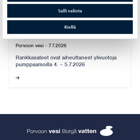
laskutuslisän 1.9.2026 alkaen
Salli valinta
Kiellä
Porvoon vesi
-
7.7.2026
Rankkasateet ovat aiheuttaneet ylivuotoja
pumppaamoilla 4. – 5.7.2026
Porvoon vesi 