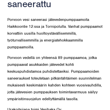
saneerattu
Porvoon vesi saneerasi jätevedenpumppaamoita
Haikkoontie 12:ssa ja Tornipolulla. Vanhat pumppaamot
korvattiin uusilla huoltoystävällisemmillä,
työturvallisemmilla ja energiatehokkaammilla
pumppaamoilla.
Porvoon vedellä on yhteensä 89 pumppaamoa, jotka
pumppaavat asukkaiden jätevedet kohti
keskuspuhdistamoa puhdistettaviksi. Pumppaamoiden
saneeraukset toteutetaan pitkäntähtäimen suunnitelman
mukaisesti keskimäärin kahden kohteen vuosivauhdilla,
jotta jätevesien pumppauksen toimintavarmuus säilyy
ympäristönsuojelun edellyttämällä tasolla.
Urakoitsijana toimi Vesihaka Oy.