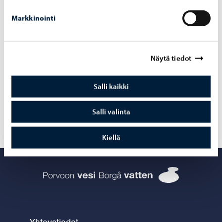
Markkinointi
Porvoon vesi
-
7.7.2026
Rankkasateet ovat aiheuttaneet ylivuotoja
Näytä tiedot
pumppaamoilla 4. – 5.7.2026
Salli kaikki
Salli valinta
Kiellä
Porvoon vesi 