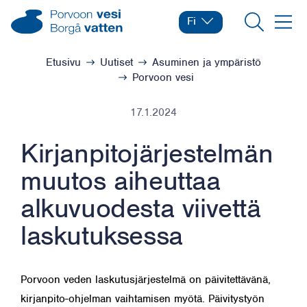
Siirry sisältöön
Porvoon vesi – Siirry kotisivulle
Fi
Vaihda kieltä
Nykyinen kieli: Suomi
Hae
Valikk
Selaa:
Etusivu
Uutiset
Asuminen ja ympäristö
Porvoon vesi
17.1.2024
Kirjanpitojärjestelmän
muutos aiheuttaa
alkuvuodesta viivettä
laskutuksessa
Porvoon veden laskutusjärjestelmä on päivitettävänä,
kirjanpito-ohjelman vaihtamisen myötä. Päivitystyön