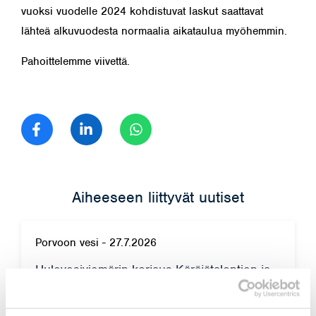
vuoksi vuodelle 2024 kohdistuvat laskut saattavat
lähteä alkuvuodesta normaalia aikataulua myöhemmin.
Pahoittelemme viivettä.
Jaa Facebook
Jaa LinkedIn
Jaa WhatsApp
Aiheeseen liittyvät uutiset
Porvoon vesi
-
27.7.2026
Hulevesiviemärin korjaus Käräjätalontien ja
Rovastintien risteyksen kohdalla – työ alkaa
29.7.