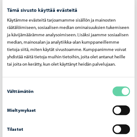
Tämä sivusto käyttää evästeitä
Käytämme evästeitä tarjoamamme sisällön ja mainosten
räätälöimiseen, sosiaalisen median ominaisuuksien tukemiseen
ja kävijämäärämme analysoimiseen. Lisäksi jaamme sosiaalisen
Porvoon vesi
-
24.7.2026
median, mainosalan ja analytiikka-alan kumppaneillemme
Porvoon vesi poistaa säätöaseman
tietoja siitä, miten käytät sivustoamme. Kumppanimme voivat
Gammelbackantien kohdalta – työt alkavat
yhdistää näitä tietoja muihin tietoihin, joita olet antanut heille
29.7
tai joita on kerätty, kun olet käyttänyt heidän palvelujaan.
Suostumuksen
Välttämätön
valinta
Porvoon vesi
-
10.7.2026
Mieltymykset
Porvoon vesi ottaa käyttöön paperilaskun
laskutuslisän 1.9.2026 alkaen
Tilastot