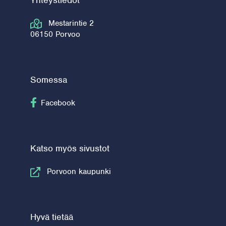
Yhteystiedot
Mestarintie 2
06150 Porvoo
Somessa
Seuraa Facebook
Facebook
Katso myös sivustot
Porvoon kaupunki
Hyvä tietää