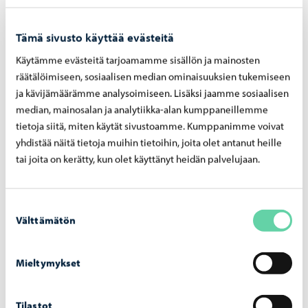
Rovastintien risteyksen kohdalla – työ alkaa
29.7.
Tämä sivusto käyttää evästeitä
Käytämme evästeitä tarjoamamme sisällön ja mainosten
räätälöimiseen, sosiaalisen median ominaisuuksien tukemiseen
ja kävijämäärämme analysoimiseen. Lisäksi jaamme sosiaalisen
Porvoon vesi
-
24.7.2026
median, mainosalan ja analytiikka-alan kumppaneillemme
tietoja siitä, miten käytät sivustoamme. Kumppanimme voivat
Porvoon vesi poistaa säätöaseman
yhdistää näitä tietoja muihin tietoihin, joita olet antanut heille
Gammelbackantien kohdalta – työt alkavat
tai joita on kerätty, kun olet käyttänyt heidän palvelujaan.
29.7
Suostumuksen
Välttämätön
valinta
Porvoon vesi
-
10.7.2026
Mieltymykset
Porvoon vesi ottaa käyttöön paperilaskun
laskutuslisän 1.9.2026 alkaen
Tilastot