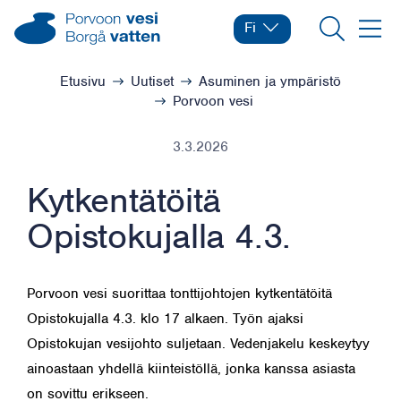
Siirry sisältöön
Porvoon vesi – Siirry kotisivulle
Fi
Vaihda kieltä
Nykyinen kieli: Suomi
Hae
Valikk
Selaa:
Etusivu
Uutiset
Asuminen ja ympäristö
Porvoon vesi
3.3.2026
Kytkentätöitä
Opistokujalla 4.3.
Porvoon vesi suorittaa tonttijohtojen kytkentätöitä
Opistokujalla 4.3. klo 17 alkaen. Työn ajaksi
Opistokujan vesijohto suljetaan. Vedenjakelu keskeytyy
ainoastaan yhdellä kiinteistöllä, jonka kanssa asiasta
on sovittu erikseen.