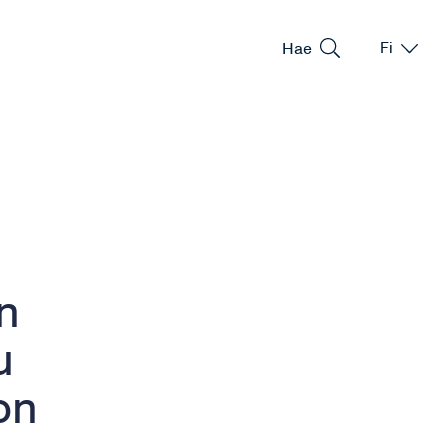
Hae
Fi
Vaihda kie
Nykyinen 
n
u
on