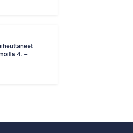
aiheuttaneet
oilla 4. –