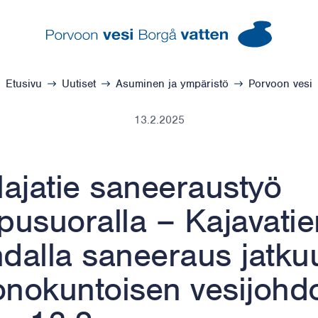
Porvoon vesi – Siirry kotisivulle
Etusivu
Uutiset
Asuminen ja ympäristö
Porvoon vesi
13.2.2025
lajatie saneeraustyö
pusuoralla – Kajavatie
dalla saneeraus jatku
nokuntoisen vesijohd