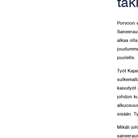
tak
Porvoon ve
Saneeraus
alkaa olla
joudumme 
puolelle.
Työt Kajav
sulkemalla
kaivutyöt 
johdon ku
alkuosuus
sisään. T
Mikäli jo
saneeraus