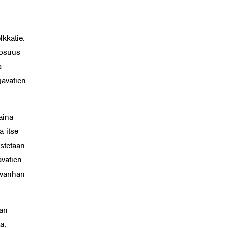
lkkätie.
 osuus
a
avatien
aina
a itse
istetaan
vatien
 vanhan
an
a,