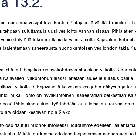
ia 13.2.
si saneeraa vesijohtoverkostoa Pihlajatiellä välillä Tuomitie – Te
 tehdään sujuttamalla uusi vesijohto vanhan sisään. Pihlajatien
 viimeistelytöitä lukuun ottamatta valmis mutta Kajavatien kohdall
laajentamaan saneerausta huonokuntoisen vesijohdon takia Kaj
atiellä ja Pihlajatien risteyskohdassa aloitetaan viikolla 8 perjant
 Kajavatien. Viikonlopun ajaksi laitetaan alueelle sulatus päälle j
alkavat viikolla 9. Kajavatiellä kaivetaan vesijohto näkyviin ja tark
nto. Mikäli johto on hyväkuntoinen, saneerataan pelkästään Kaja
 sekä Pihlajatien alitus. Työ tehdään sujuttamalla uusi vesijohto
yö arvioidaan kestävän noin 2 vko.
hto osoittautuu huonokuntoiseksi, joudumme edelleen laajentama
aluetta. Mikäli joudumme edelleen laajentamaan saneerausaluett