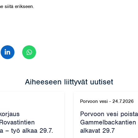
e siitä erikseen.
 Facebook
Jaa LinkedIn
Jaa WhatsApp
Aiheeseen liittyvät uutiset
Porvoon vesi
-
24.7.2026
korjaus
Porvoon vesi poist
 Rovastintien
Gammelbackantien k
a – työ alkaa 29.7.
alkavat 29.7