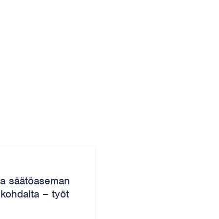
aa säätöaseman
ohdalta – työt