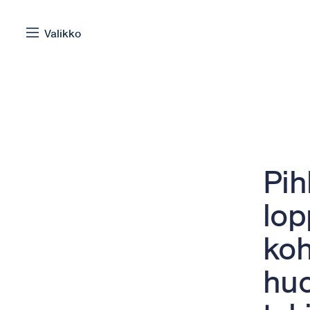
Siirry sisältöön
Valikko
Selaa:
Pih
lop
koh
huo