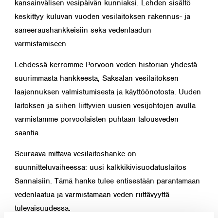
kansainvälisen vesipäivän kunniaksi. Lehden sisältö
keskittyy kuluvan vuoden vesilaitoksen rakennus- ja
saneeraushankkeisiin sekä vedenlaadun
varmistamiseen.
Lehdessä kerromme Porvoon veden historian yhdestä
suurimmasta hankkeesta, Saksalan vesilaitoksen
laajennuksen valmistumisesta ja käyttöönotosta. Uuden
laitoksen ja siihen liittyvien uusien vesijohtojen avulla
varmistamme porvoolaisten puhtaan talousveden
saantia.
Seuraava mittava vesilaitoshanke on
suunnitteluvaiheessa: uusi kalkkikivisuodatuslaitos
Sannaisiin. Tämä hanke tulee entisestään parantamaan
vedenlaatua ja varmistamaan veden riittävyyttä
tulevaisuudessa.