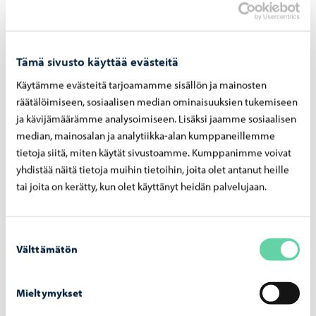
Asiakaslehdessä annetaan myös tietoa etäluettavista
mittareista, joita parhaillaan koekäytetään Huhtisten
alueella. Lisäksi kerromme Porvoon pohjavesistä,
Tämä sivusto käyttää evästeitä
niiden tilasta ja suojelusta.
Käytämme evästeitä tarjoamamme sisällön ja mainosten
Lehdestä löydät myös taulukon, jossa kerromme
räätälöimiseen, sosiaalisen median ominaisuuksien tukemiseen
Porvoon hanaveden tärkeimmät laatuominaisuudet sekä
ja kävijämäärämme analysoimiseen. Lisäksi jaamme sosiaalisen
niitä koskevat laatutavoitteet ja -vaatimukset.
median, mainosalan ja analytiikka-alan kumppaneillemme
tietoja siitä, miten käytät sivustoamme. Kumppanimme voivat
Muistutamme, että isännöitsijöiden on hyvä jakaa tietoa
yhdistää näitä tietoja muihin tietoihin, joita olet antanut heille
vedenlaadusta kaikille asukkaille.
tai joita on kerätty, kun olet käyttänyt heidän palvelujaan.
Tarvittaessa voitte pyytää Porvoon vedeltä lisää
asiakaslehtiä olemalla yhteydessä sähköpostitse
Suostumuksen
osoitteeseen vesilaitos@porvoo.fi. Lehden voit lukea
Välttämätön
valinta
myös
tästä.
Mieltymykset
Jaa Facebook
Jaa LinkedIn
Jaa WhatsApp