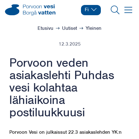
Siirry sisältöön
Porvoon vesi – Siirry kotisivulle
Fi
Vaihda kieltä
Nykyinen kieli: Suomi
Hae
Valikk
Selaa:
Etusivu
Uutiset
Yleinen
12.3.2025
Porvoon veden
asiakaslehti Puhdas
vesi kolahtaa
lähiaikoina
postiluukkuusi
Porvoon Vesi on julkaissut 22.3 asiakaslehden YK:n