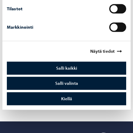
Tilastot
Markkinointi
Aiheeseen liittyvät uutiset
Yleinen
-
1.8.2024
Näytä tiedot
Porvoon vesi on lähettänyt teknisen häiriön
vuoksi tyhjän sähköpostiviestin asiakkailleen
Salli kaikki
31.7.2024
Salli valinta
Kiellä