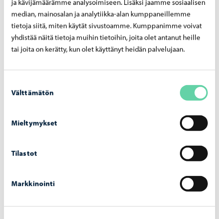
ja kävijämäärämme analysoimiseen. Lisäksi jaamme sosiaalisen
median, mainosalan ja analytiikka-alan kumppaneillemme
tietoja siitä, miten käytät sivustoamme. Kumppanimme voivat
Liknande nyheter
yhdistää näitä tietoja muihin tietoihin, joita olet antanut heille
tai joita on kerätty, kun olet käyttänyt heidän palvelujaan.
Borgå vatten
-
27.7.2026
Reparation av dagvattenledning vid
Suostumuksen
Tingsgårdsvägens och Prostvägens
Välttämätön
valinta
korsning – arbetet inleds den 29.7
Mieltymykset
Tilastot
Borgå vatten
-
24.7.2026
Markkinointi
Borgå vatten avlägsnar reglerstationen på
Gammelbackavägen – arbetet inleds den 29
juli