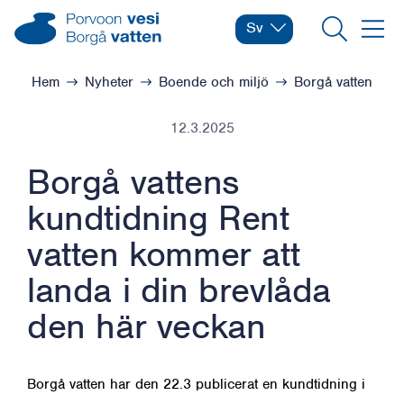
Hoppa till innehåll
Borgå vatten – Gå till startsidan
Sv
Byt språk
Nuvarande språk: Svens
Sök
Meny
Bläddra:
Hem
Nyheter
Boende och miljö
Borgå vatten
12.3.2025
Borgå vattens
kundtidning Rent
vatten kommer att
landa i din brevlåda
den här veckan
Borgå vatten har den 22.3 publicerat en kundtidning i