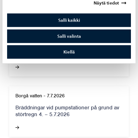
Näytä tiedot
Salli kaikki
Borgå vatten
-
10.7.2026
Salli valinta
Borgå vatten inför en faktureringsavgift för
Kiellä
pappersfakturor från och med 1.9.2026.
Borgå vatten
-
7.7.2026
Bräddningar vid pumpstationer på grund av
störtregn 4. – 5.7.2026