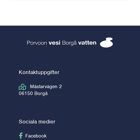
Borgå vatten 
Kontaktuppgifter
Mästarvägen 2
06150 Borgå
Sociala medier
Följ på Facebook
Facebook