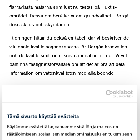
fjärravlästa mätarna som just nu testas på Huktis-
området. Dessutom berättar vi om grundvattnet i Borgå,
dess status och skyddande.
I tidningen hittar du också en tabell där vi beskriver de
viktigaste kvalitetsegenskaperna för Borgås kranvatten
och de kvalitetsmål och -krav som gäller för det. Vi vill
påminna fastighetsförvaltare om att det är bra att dela
information om vattenkvaliteten med alla boende.
Vid behov kan du beställa fler kundtidningar från Borgå
vatten genom att kontakta oss per e-post på adressen
vesilaitos@porvoo.fi. Ladda ner tidningen
här.
Tämä sivusto käyttää evästeitä
Dela på Facebook
Dela på LinkedIn
Dela på WhatsApp
Käytämme evästeitä tarjoamamme sisällön ja mainosten
räätälöimiseen, sosiaalisen median ominaisuuksien tukemiseen