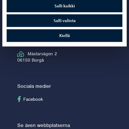
Salli kaikki
Borgå vatten 
Salli valinta
Kiellä
Kontaktuppgifter
Mästarvägen 2
06150 Borgå
Sociala medier
Följ på Facebook
Facebook
Se även webbplatserna