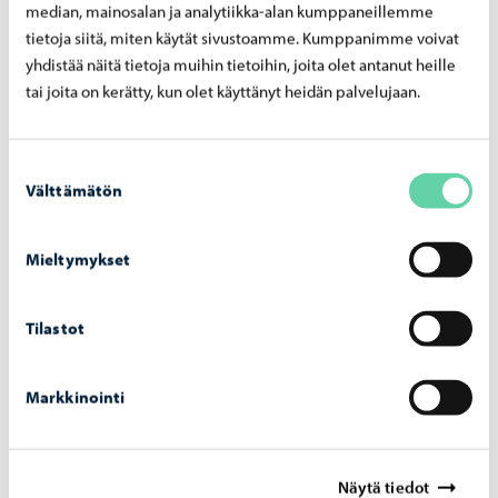
median, mainosalan ja analytiikka-alan kumppaneillemme
tietoja siitä, miten käytät sivustoamme. Kumppanimme voivat
Dagvatten
yhdistää näitä tietoja muihin tietoihin, joita olet antanut heille
tai joita on kerätty, kun olet käyttänyt heidän palvelujaan.
Suostumuksen
Välttämätön
valinta
Mieltymykset
Tilastot
Markkinointi
Borgå vattens byggprojekt
Näytä tiedot