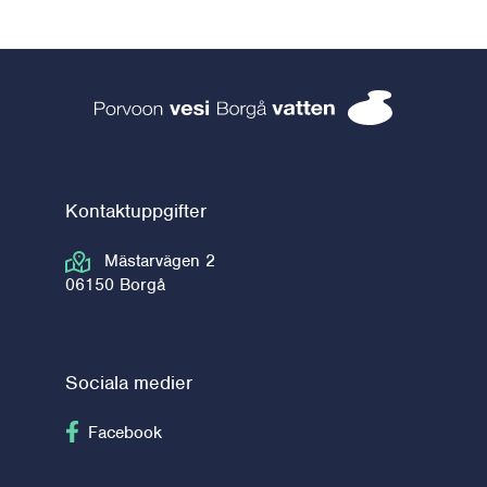
Borgå vatten 
Kontaktuppgifter
Mästarvägen 2
06150 Borgå
Sociala medier
Följ på Facebook
Facebook