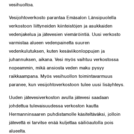
vesihuoltoa.
Vesijohtoverkosto parantaa Emäsalon Länsipuolella
verkostoon liittyneiden kiinteistöjen ja asukkaiden
vedenjakelua ja jätevesien viemäröintiä. Uusi verkosto
varmistaa alueen vedenpainetta suuren
vedenkulutuksen, kuten kesäviikonloppujen ja
juhannuksen, aikana. Vesi myös vaihtuu verkostossa
nopeammin, mikä ansiosta veden maku pysyy
raikkaampana. Myös vesihuollon toimintavarmuus
paranee, kun vesijohtoverkostoon tulee uusi lisäyhteys.
Uuden jätevesiverkoston avulla jätevesi saadaan
johdettua tulevaisuudessa verkoston kautta
Hermanninsaaren puhdistamolle käsiteltäväksi, jolloin
jätevettä ei tarvitse enää kuljettaa säiliöautolla pois
alueelta.