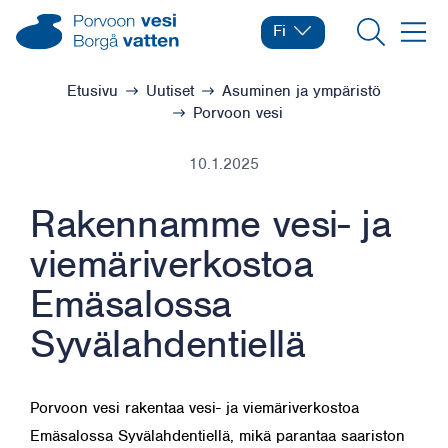
Siirry sisältöön
Porvoon vesi – Siirry kotisivulle
Fi
Vaihda kieltä
Nykyinen kieli: Suomi
Hae
Valikk
Selaa:
Etusivu
Uutiset
Asuminen ja ympäristö
Porvoon vesi
10.1.2025
Rakennamme vesi- ja
viemäriverkostoa
Emäsalossa
Syvälahdentiellä
Porvoon vesi rakentaa vesi- ja viemäriverkostoa
Emäsalossa Syvälahdentiellä, mikä parantaa saariston