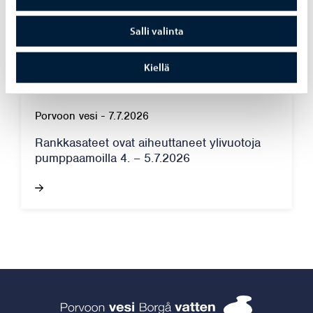
Porvoon vesi ottaa käyttöön paperilaskun
laskutuslisän 1.9.2026 alkaen
Salli valinta
Kiellä
Porvoon vesi
-
7.7.2026
Rankkasateet ovat aiheuttaneet ylivuotoja
pumppaamoilla 4. – 5.7.2026
Porvoon vesi 