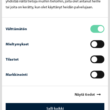
yhdistää näitä tietoja muihin tietoihin, joita olet antanut heille
Hulevesiviemärin korjaus Käräjätalontien ja
tai joita on kerätty, kun olet käyttänyt heidän palvelujaan.
Rovastintien risteyksen kohdalla – työ alkaa
29.7.
Suostumuksen
Välttämätön
valinta
Mieltymykset
Porvoon vesi
-
24.7.2026
Porvoon vesi poistaa säätöaseman
Tilastot
Gammelbackantien kohdalta – työt alkavat
29.7
Markkinointi
Näytä tiedot
Porvoon vesi
-
10.7.2026
Salli kaikki