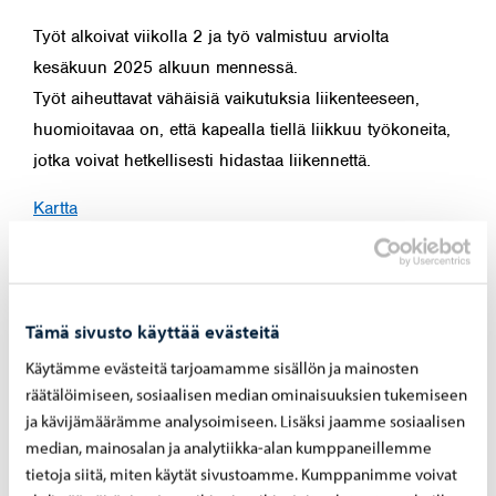
Työt alkoivat viikolla 2 ja työ valmistuu arviolta
kesäkuun 2025 alkuun mennessä.
Työt aiheuttavat vähäisiä vaikutuksia liikenteeseen,
huomioitavaa on, että kapealla tiellä liikkuu työkoneita,
jotka voivat hetkellisesti hidastaa liikennettä.
Kartta
Jaa Facebook
Jaa LinkedIn
Jaa WhatsApp
Tämä sivusto käyttää evästeitä
Käytämme evästeitä tarjoamamme sisällön ja mainosten
räätälöimiseen, sosiaalisen median ominaisuuksien tukemiseen
Aiheeseen liittyvät uutiset
ja kävijämäärämme analysoimiseen. Lisäksi jaamme sosiaalisen
median, mainosalan ja analytiikka-alan kumppaneillemme
tietoja siitä, miten käytät sivustoamme. Kumppanimme voivat
Porvoon vesi
-
27.7.2026