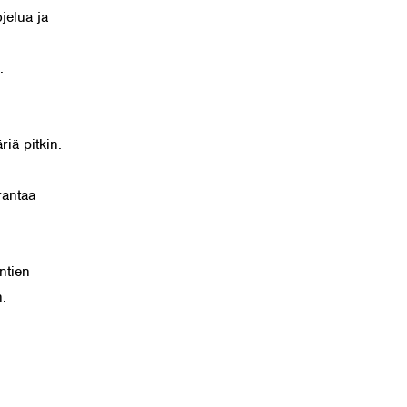
jelua ja
.
iä pitkin.
rantaa
ntien
.