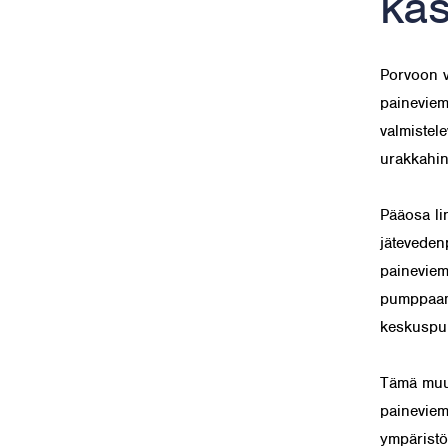
käs
Porvoon v
paineviem
valmistele
urakkahin
Pääosa li
jäteveden
paineviem
pumppaamo
keskuspuh
Tämä muut
paineviem
ympäristö