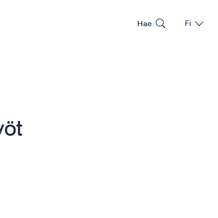
Hae
Fi
Vaihda kie
Nykyinen 
yöt
–