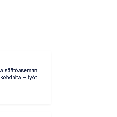
aa säätöaseman
ohdalta – työt