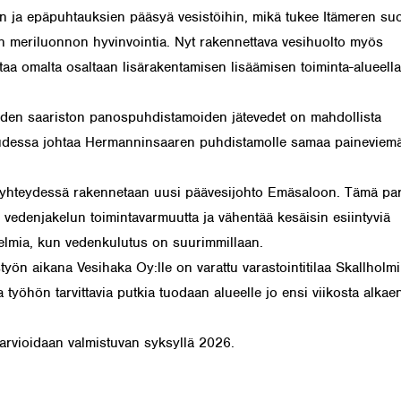
en ja epäpuhtauksien pääsyä vesistöihin, mikä tukee Itämeren suo
en meriluonnon hyvinvointia. Nyt rakennettava vesihuolto myös
taa omalta osaltaan lisärakentamisen lisäämisen toiminta-alueella
en saariston panospuhdistamoiden jätevedet on mahdollista
udessa johtaa Hermanninsaaren puhdistamolle samaa paineviemär
hteydessä rakennetaan uusi päävesijohto Emäsaloon. Tämä pa
vedenjakelun toimintavarmuutta ja vähentää kesäisin esiintyviä
lmia, kun vedenkulutus on suurimmillaan.
yön aikana Vesihaka Oy:lle on varattu varastointitilaa Skallholmi
ja työhön tarvittavia putkia tuodaan alueelle jo ensi viikosta alkaen
arvioidaan valmistuvan syksyllä 2026.