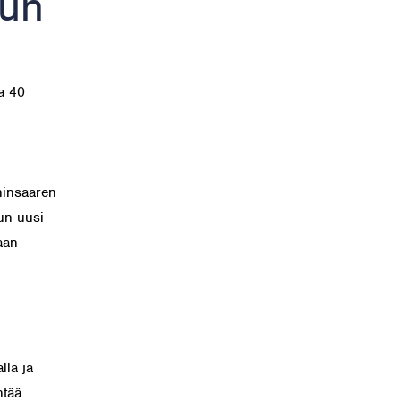
uun
a 40
ninsaaren
un uusi
aan
la ja
ntää