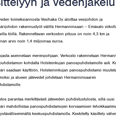
ittelyyn ja vedenjakel
eden toimeksiannosta Vesihaka Oy aloittaa vesijohdon ja
ärijohdon rakennustyöt välillä Hermanninsaari – Emäsalo viikoll
villa töillä. Rakennettavan verkoston pituus on noin 4,3 km ja
nan arvo noin 1,4 miljoonaa euroa.
njasta asennetaan merenpohjaan. Verkosto rakennetaan Herman
puhdistamon kohdalta Holsteinkujan panospuhdistamolle asti. K
äri saadaan käyttöön, Holsteininkujan panospuhdistamo muutet
ksi ja alueen jätevedet johdetaan Hermanninsaaren
distamolle.
os parantaa merkittävästi jäteveden puhdistustulosta, sillä uusi
äri mahdollistaa panospuhdistamojen korvaamisen tehokkaammal
ystävällisemmällä keskuspuhdistamolla. Keskitetty käsittely vähe