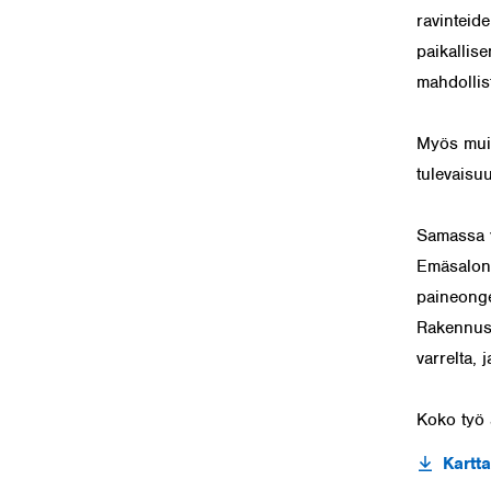
ravinteid
paikallis
mahdollis
Myös muid
tulevaisu
Samassa y
Emäsalon 
paineonge
Rakennust
varrelta, 
Koko työ 
Kartta