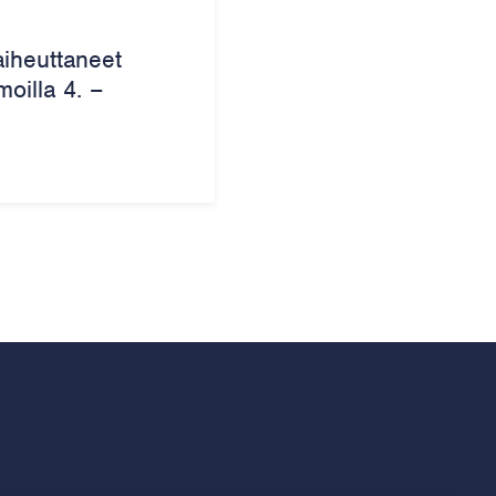
aiheuttaneet
oilla 4. –