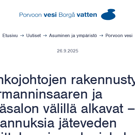
Porvoon vesi – Siirry kotisivulle
Etusivu
Uutiset
Asuminen ja ympäristö
Porvoon vesi
26.9.2025
kojohtojen rakennust
manninsaaren ja
salon välillä alkavat 
annuksia jäteveden