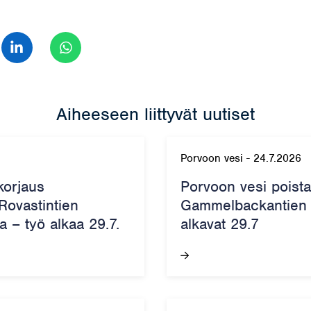
 Facebook
Jaa LinkedIn
Jaa WhatsApp
Aiheeseen liittyvät uutiset
Porvoon vesi
-
24.7.2026
korjaus
Porvoon vesi poist
 Rovastintien
Gammelbackantien k
a – työ alkaa 29.7.
alkavat 29.7