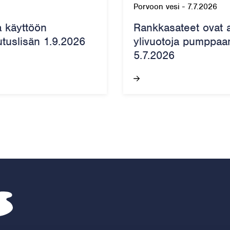
Porvoon vesi
-
7.7.2026
a käyttöön
Rankkasateet ovat 
utuslisän 1.9.2026
ylivuotoja pumppaam
5.7.2026
Porvoon vesi – Siirry kotisivulle