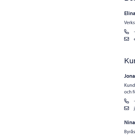
Elin
Verks
Ku
Jona
Kunds
och 
Nina
Byrås