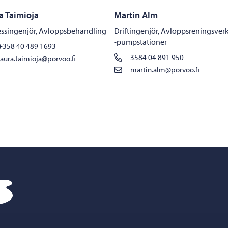
a Taimioja
Martin Alm
essingenjör, Avloppsbehandling
Driftingenjör, Avloppsreningsver
-pumpstationer
+358 40 489 1693
3584 04 891 950
laura.taimioja@porvoo.fi
martin.alm@porvoo.fi
Borgå vatten – Gå till startsidan