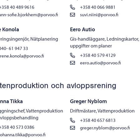
+358 40 489 9616
+358 40 066 9881
ann-sofie.bjorkhem@porvoo.fi
suvi.niini@porvoo.fi
e Konola
Eero Autio
ringsingenjör, Nätplanering
Gis-handläggare, Ledningskartor,
uppgifter om planer
040- 61 947 33
+358 40 579 4129
irene.konola@porvoo.fi
eero.autio@porvoo.fi
tenproduktion och avloppsrening
nna Tikka
Greger Nyblom
ggningschef, Vattenproduktion
Driftmästare, Vattenproduktion
avloppsbehandling
+358 40 657 6813
+358 40 573 0386
greger.nyblom@porvoo.fi
johanna.tikka@porvoo.fi