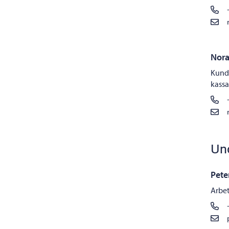
Nora
Kunds
kassa
Un
Pete
Arbet