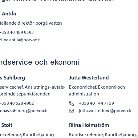
a Antila
tällande direktör, borgå vatten
+358 40 489 9593
elina.antila@porvoo.fi
ndservice och ekonomi
s Sahlberg
Jutta Westerlund
ervicechef, Anslutnings- avtals-
Ekonomichef, Ekonomi och
förbindelsepunktärenden
administration
+358 40 528 4902
+358 40 144 7159
jonas.sahlberg@porvoo.fi
jutta.westerlund@porvoo.fi
 Stolt
Riina Holmström
ekreterare, Kundbetjäning
Kundsekreterare, Kundbetjäning,