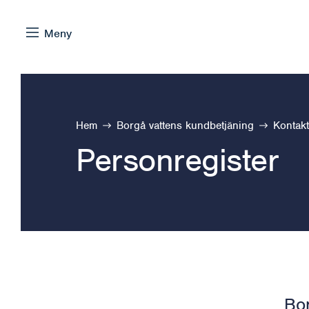
Hoppa till innehåll
Meny
Bläddra:
Hem
Borgå vattens kundbetjäning
Kontakt
Personregister
Bor