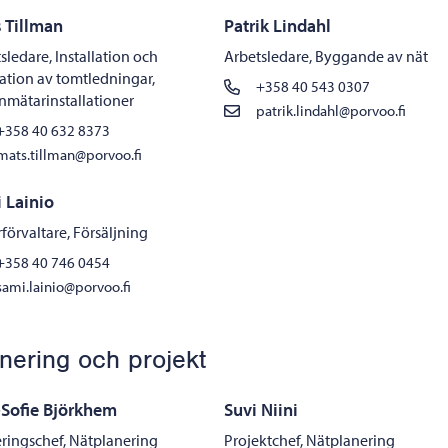
 Tillman
Patrik Lindahl
sledare, Installation och
Arbetsledare, Byggande av nät
ation av tomtledningar,
+358 40 543 0307
nmätarinstallationer
patrik.lindahl@porvoo.fi
+358 40 632 8373
mats.tillman@porvoo.fi
 Lainio
förvaltare, Försäljning
+358 40 746 0454
sami.lainio@porvoo.fi
nering och projekt
Sofie Björkhem
Suvi Niini
ringschef, Nätplanering
Projektchef, Nätplanering