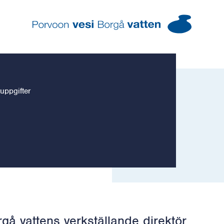
Borgå vatten – Gå till startsidan
uppgifter
gå vattens verkställande direktör