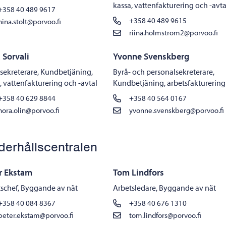
kassa, vattenfakturering och -avta
+358 40 489 9617
+358 40 489 9615
nina.stolt@porvoo.fi
riina.holmstrom2@porvoo.fi
 Sorvali
Yvonne Svenskberg
ekreterare, Kundbetjäning,
Byrå- och personalsekreterare,
, vattenfakturering och -avtal
Kundbetjäning, arbetsfakturering
+358 40 629 8844
+358 40 564 0167
nora.olin@porvoo.fi
yvonne.svenskberg@porvoo.fi
derhållscentralen
r Ekstam
Tom Lindfors
schef, Byggande av nät
Arbetsledare, Byggande av nät
+358 40 084 8367
+358 40 676 1310
peter.ekstam@porvoo.fi
tom.lindfors@porvoo.fi