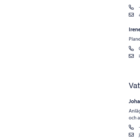
Iren
Plane
Vat
Joha
Anlä
och 