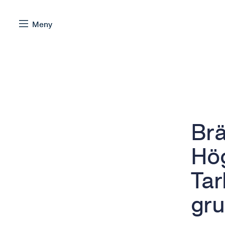
Hoppa till innehåll
Meny
Bläddra:
Brä
Hö
Tar
gru