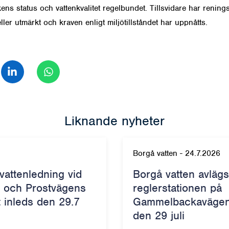
ns status och vattenkvalitet regelbundet. Tillsvidare har renings
eller utmärkt och kraven enligt miljötillståndet har uppnåtts.
a på Facebook
Dela på LinkedIn
Dela på WhatsApp
Liknande nyheter
Borgå vatten
-
24.7.2026
vattenledning vid
Borgå vatten avläg
 och Prostvägens
reglerstationen på
t inleds den 29.7
Gammelbackavägen 
den 29 juli