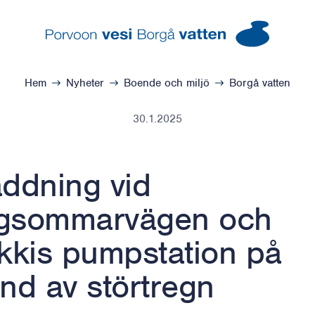
Borgå vatten – Gå till startsidan
Hem
Nyheter
Boende och miljö
Borgå vatten
30.1.2025
ddning vid
gsommarvägen och
kkis pumpstation på
nd av störtregn