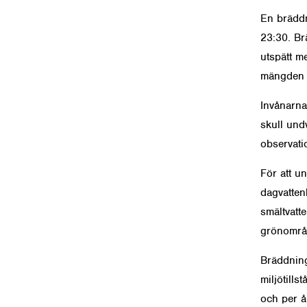
En bräddn
23:30. B
utspätt me
mängden 
Invånarna
skull und
observatio
För att u
dagvatten
smältvatt
grönområd
Bräddning
miljötills
och per å