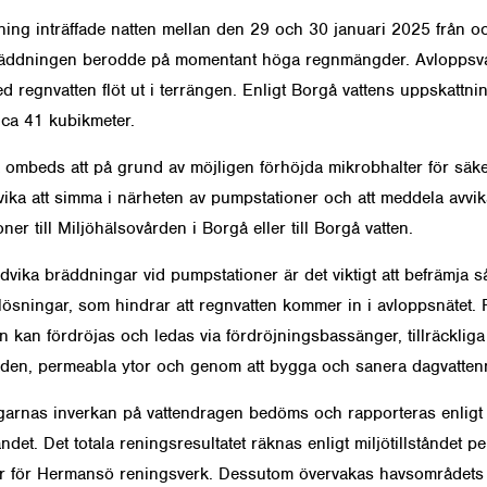
ing inträffade natten mellan den 29 och 30 januari 2025 från o
räddningen berodde på momentant höga regnmängder. Avloppsva
d regnvatten flöt ut i terrängen. Enligt Borgå vattens uppskattni
ca 41 kubikmeter.
 ombeds att på grund av möjligen förhöjda mikrobhalter för säk
vika att simma i närheten av pumpstationer och att meddela avvi
ner till Miljöhälsovården i Borgå eller till Borgå vatten.
ndvika bräddningar vid pumpstationer är det viktigt att befrämja 
lösningar, som hindrar att regnvatten kommer in i avloppsnätet.
en kan fördröjas och ledas via fördröjningsbassänger, tillräckliga
en, permeabla ytor och genom att bygga och sanera dagvattenn
arnas inverkan på vattendragen bedöms och rapporteras enligt
tåndet. Det totala reningsresultatet räknas enligt miljötillståndet pe
r för Hermansö reningsverk. Dessutom övervakas havsområdets