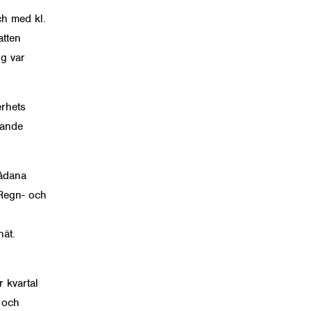
ch med kl.
tten
ng var
erhets
kande
sådana
 Regn- och
ät.
r kvartal
 och