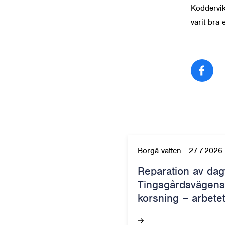
Koddervike
varit bra 
Del
Borgå vatten
-
27.7.2026
Reparation av dag
Tingsgårdsvägens
korsning – arbete