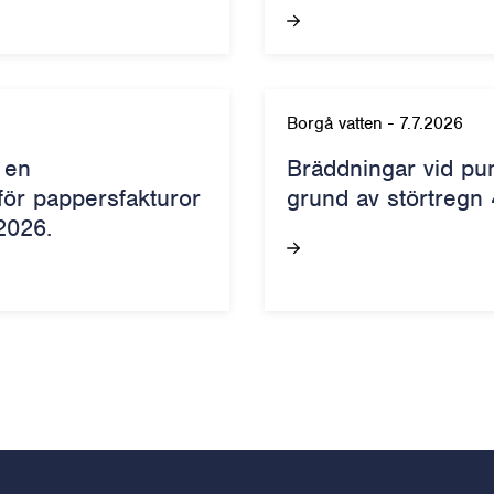
Borgå vatten
-
7.7.2026
 en
Bräddningar vid pu
 för pappersfakturor
grund av störtregn 
2026.