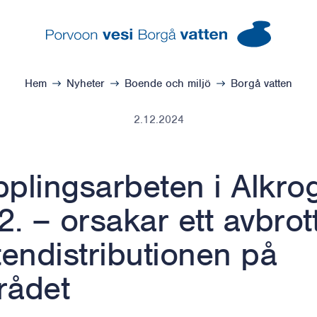
Borgå vatten – Gå till startsidan
Hem
Nyheter
Boende och miljö
Borgå vatten
2.12.2024
plingsarbeten i Alkro
2. – orsakar ett avbrott
tendistributionen på
rådet