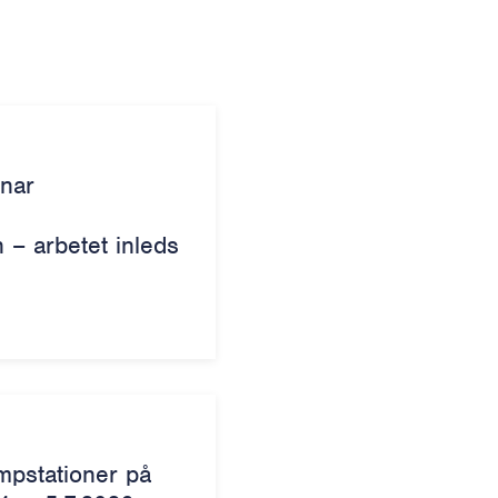
snar
– arbetet inleds
mpstationer på