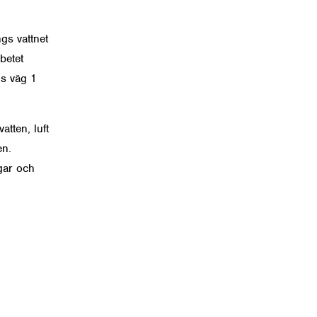
gs vattnet
betet
ns väg 1
atten, luft
en.
gar och