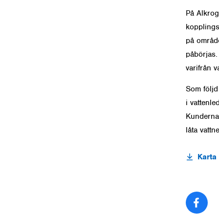
På Alkrog
kopplings
på område
påbörjas.
varifrån 
Som följd 
i vattenl
Kunderna 
låta vattn
Karta
Del