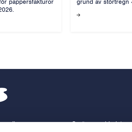
 för pappersfakturor
grund av störtregn 
2026.
Borgå vatten – Gå till startsidan
 medier
Se även webbplatser