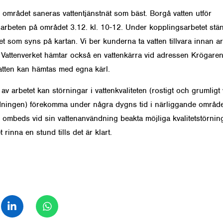
 området saneras vattentjänstnät som bäst. Borgå vatten utför
arbeten på området 3.12. kl. 10-12. Under kopplingsarbetet stän
t som syns på kartan. Vi ber kunderna ta vatten tillvara innan ar
 Vattenverket hämtar också en vattenkärra vid adressen Krögare
vatten kan hämtas med egna kärl.
av arbetet kan störningar i vattenkvaliteten (rostigt och grumligt v
edningen) förekomma under några dygns tid i närliggande områd
ombeds vid sin vattenanvändning beakta möjliga kvalitetstörnin
et rinna en stund tills det är klart.
a på Facebook
Dela på LinkedIn
Dela på WhatsApp