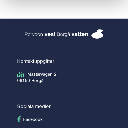
Borgå vatten 
Kontaktuppgifter
Mästarvägen 2
06150 Borgå
Sociala medier
Följ på Facebook
Facebook