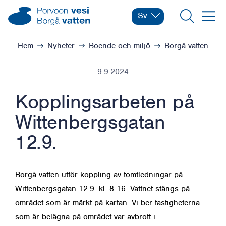
Hoppa till innehåll
Borgå vatten – Gå till startsidan
Sv
Byt språk
Nuvarande språk: Svens
Sök
Meny
Bläddra:
Hem
Nyheter
Boende och miljö
Borgå vatten
9.9.2024
Kopplingsarbeten på
Wittenbergsgatan
12.9.
Borgå vatten utför koppling av tomtledningar på
Wittenbergsgatan 12.9. kl. 8-16. Vattnet stängs på
området som är märkt på kartan. Vi ber fastigheterna
som är belägna på området var avbrott i