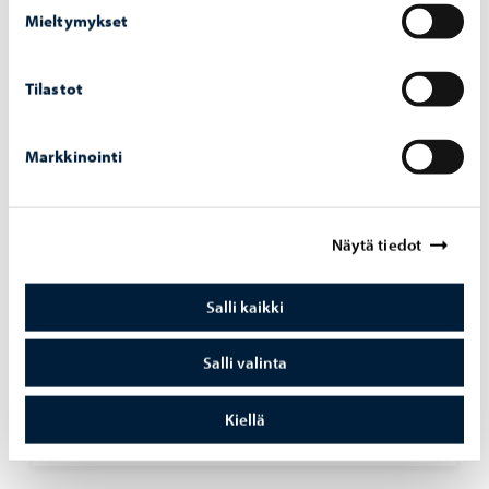
Mieltymykset
Tilastot
Borgå vatten
-
10.7.2026
Borgå vatten inför en faktureringsavgift för
Markkinointi
pappersfakturor från och med 1.9.2026.
Näytä tiedot
Salli kaikki
Borgå vatten
-
7.7.2026
Bräddningar vid pumpstationer på grund av
Salli valinta
störtregn 4. – 5.7.2026
Kiellä