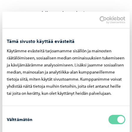
Liknande nyheter
Borgå vatten
-
27.7.2026
Tämä sivusto käyttää evästeitä
Reparation av dagvattenledning vid
Tingsgårdsvägens och Prostvägens
Käytämme evästeitä tarjoamamme sisällön ja mainosten
korsning – arbetet inleds den 29.7
räätälöimiseen, sosiaalisen median ominaisuuksien tukemiseen
ja kävijämäärämme analysoimiseen. Lisäksi jaamme sosiaalisen
median, mainosalan ja analytiikka-alan kumppaneillemme
tietoja siitä, miten käytät sivustoamme. Kumppanimme voivat
yhdistää näitä tietoja muihin tietoihin, joita olet antanut heille
tai joita on kerätty, kun olet käyttänyt heidän palvelujaan.
Borgå vatten
-
24.7.2026
Borgå vatten avlägsnar reglerstationen på
Suostumuksen
Gammelbackavägen – arbetet inleds den 29
Välttämätön
juli
valinta