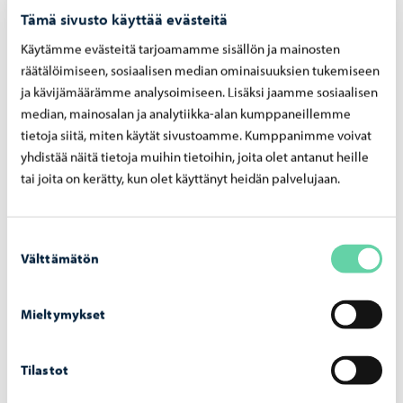
Tämä sivusto käyttää evästeitä
Käytämme evästeitä tarjoamamme sisällön ja mainosten
räätälöimiseen, sosiaalisen median ominaisuuksien tukemiseen
Borgå vatten
-
24.7.2026
ja kävijämäärämme analysoimiseen. Lisäksi jaamme sosiaalisen
median, mainosalan ja analytiikka-alan kumppaneillemme
Borgå vatten avlägsnar reglerstationen på
tietoja siitä, miten käytät sivustoamme. Kumppanimme voivat
Gammelbackavägen – arbetet inleds den 29
juli
yhdistää näitä tietoja muihin tietoihin, joita olet antanut heille
tai joita on kerätty, kun olet käyttänyt heidän palvelujaan.
Suostumuksen
Välttämätön
valinta
Borgå vatten
-
10.7.2026
Borgå vatten inför en faktureringsavgift för
Mieltymykset
pappersfakturor från och med 1.9.2026.
Tilastot