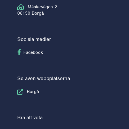
Mästarvägen 2
06150 Borgå
Sociala medier
Följ på Facebook
Facebook
Se även webbplatserna
Borgå
Bra att veta