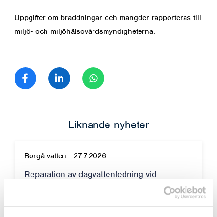
Uppgifter om bräddningar och mängder rapporteras till
miljö- och miljöhälsovårdsmyndigheterna.
Dela på Facebook
Dela på LinkedIn
Dela på WhatsApp
Liknande nyheter
Borgå vatten
-
27.7.2026
Reparation av dagvattenledning vid
Tingsgårdsvägens och Prostvägens
korsning – arbetet inleds den 29.7