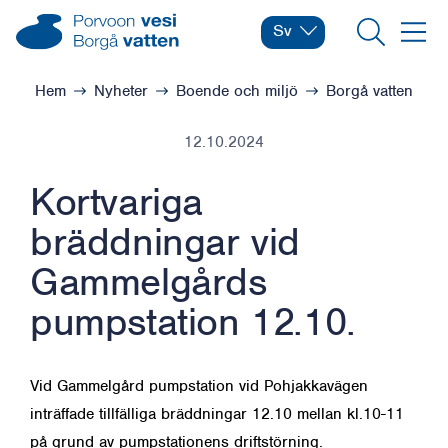
Hoppa till innehåll
Borgå vatten – Gå till startsidan
Sv
Byt språk
Nuvarande språk: Svens
Sök
Meny
Bläddra:
Hem
Nyheter
Boende och miljö
Borgå vatten
12.10.2024
Kortvariga
bräddningar vid
Gammelgårds
pumpstation 12.10.
Vid Gammelgård pumpstation vid Pohjakkavägen
inträffade tillfälliga bräddningar 12.10 mellan kl.10-11
på grund av pumpstationens driftstörning.