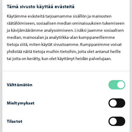
Tämä sivusto käyttää evästeitä
Käytämme evästeitä tarjoamamme sisällön ja mainosten
räätälöimiseen, sosiaalisen median ominaisuuksien tukemiseen
Borgå vatten
-
24.7.2026
ja kävijämäärämme analysoimiseen. Lisäksi jaamme sosiaalisen
median, mainosalan ja analytiikka-alan kumppaneillemme
Borgå vatten avlägsnar reglerstationen på
tietoja siitä, miten käytät sivustoamme. Kumppanimme voivat
Gammelbackavägen – arbetet inleds den 29
juli
yhdistää näitä tietoja muihin tietoihin, joita olet antanut heille
tai joita on kerätty, kun olet käyttänyt heidän palvelujaan.
Suostumuksen
Välttämätön
valinta
Borgå vatten
-
10.7.2026
Borgå vatten inför en faktureringsavgift för
Mieltymykset
pappersfakturor från och med 1.9.2026.
Tilastot