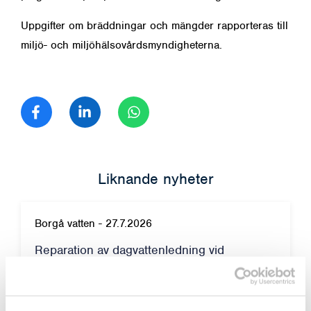
Uppgifter om bräddningar och mängder rapporteras till
miljö- och miljöhälsovårdsmyndigheterna.
Dela på Facebook
Dela på LinkedIn
Dela på WhatsApp
Liknande nyheter
Borgå vatten
-
27.7.2026
Reparation av dagvattenledning vid
Tingsgårdsvägens och Prostvägens
korsning – arbetet inleds den 29.7