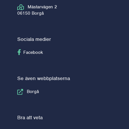
Mästarvägen 2
06150 Borgå
Sociala medier
Följ på Facebook
Facebook
Se även webbplatserna
Borgå
Bra att veta