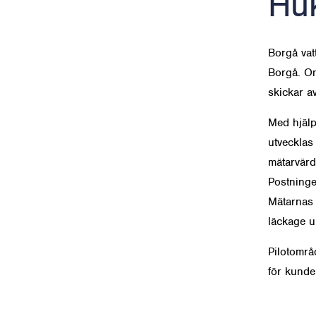
Huk
Borgå vatt
Borgå. Omr
skickar av
Med hjälp
utvecklas
mätarvärd
Postninge
Mätarnas 
läckage u
Pilotområ
för kunde