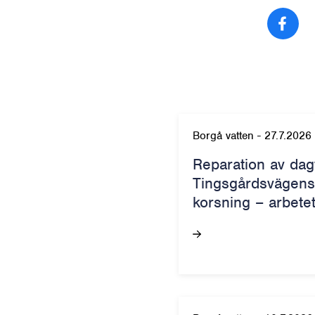
Del
Borgå vatten
-
27.7.2026
Reparation av dag
Tingsgårdsvägens
korsning – arbete