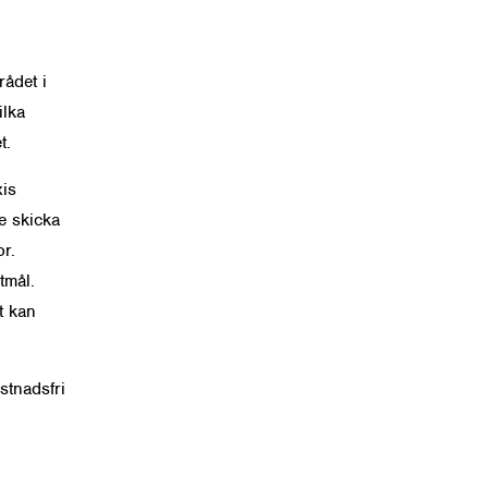
rådet i
ilka
t.
xis
e skicka
r.
tmål.
t kan
stnadsfri