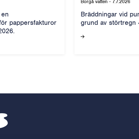
Borgå vatten
-
7.7.2026
 en
Bräddningar vid pu
 för pappersfakturor
grund av störtregn 
2026.
Borgå vatten – Gå till startsidan