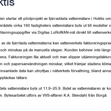
tis
en startar ett pilotprojekt av fjärravlästa vattenmätare i Huktis om
ådets cirka 160 fastigheters vattenmätare byts ut till modeller v
läsningsuppgifter via Digitas LoRoWAN-nät direkt till vattenverke
 av de fjärrlästa vattenmätarna kan vattenverkets faktureringspra
 och minskas på de manuella stegen. Kunden behöver inte längr
ena. Faktureringen fås aktuell och man slipper utjämningsfakturo
n och papersanvändningen minskar, vilket främjar stadens klima
insamlade data kan utnyttjas i nätverkets förvaltning, bland anna
pptäckas lättare.
dets vattenmätare byts ut 11.9–25.9. Bytet av vattenmätaren är ko
n. Bytesarbetet utförs av VVS-affären K.A. Stendahl från Borgå