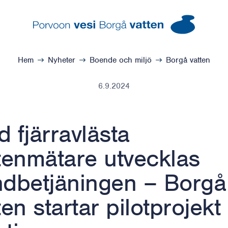
Borgå vatten – Gå till startsidan
Hem
Nyheter
Boende och miljö
Borgå vatten
6.9.2024
 fjärravlästa
tenmätare utvecklas
dbetjäningen – Borgå
ten startar pilotprojekt 