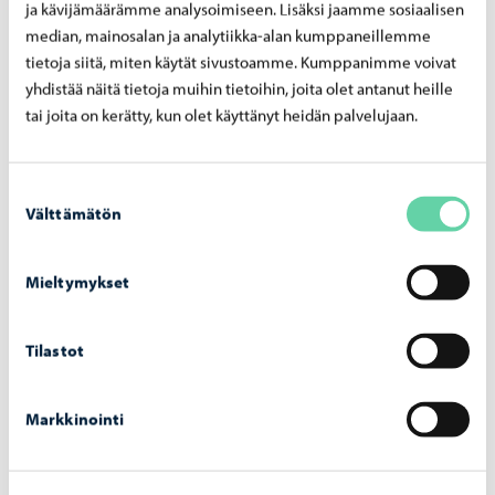
ja kävijämäärämme analysoimiseen. Lisäksi jaamme sosiaalisen
median, mainosalan ja analytiikka-alan kumppaneillemme
tietoja siitä, miten käytät sivustoamme. Kumppanimme voivat
Liknande nyheter
yhdistää näitä tietoja muihin tietoihin, joita olet antanut heille
tai joita on kerätty, kun olet käyttänyt heidän palvelujaan.
Borgå vatten
-
27.7.2026
Reparation av dagvattenledning vid
Suostumuksen
Tingsgårdsvägens och Prostvägens
Välttämätön
valinta
korsning – arbetet inleds den 29.7
Mieltymykset
Tilastot
Borgå vatten
-
24.7.2026
Markkinointi
Borgå vatten avlägsnar reglerstationen på
Gammelbackavägen – arbetet inleds den 29
juli