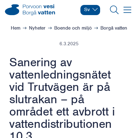
Hoppa till innehåll
Borgå vatten – Gå till startsidan
Sv
Byt språk
Nuvarande språk: Svens
Sök
Meny
Bläddra:
Hem
Nyheter
Boende och miljö
Borgå vatten
6.3.2025
Sanering av
vattenledningsnätet
vid Trutvägen är på
slutrakan – på
området ett avbrott i
vattendistributionen
10.3.