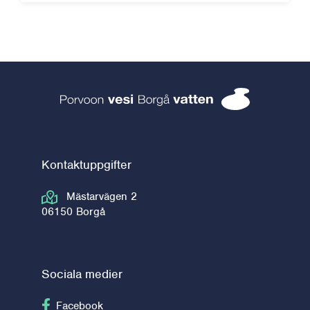
Borgå vatten 
Kontaktuppgifter
Mästarvägen 2
06150 Borgå
Sociala medier
Följ på Facebook
Facebook