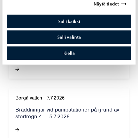
Näytä tiedot
Salli kaikki
Salli valinta
Borgå vatten
-
10.7.2026
Borgå vatten inför en faktureringsavgift för
Kiellä
pappersfakturor från och med 1.9.2026.
Borgå vatten
-
7.7.2026
Bräddningar vid pumpstationer på grund av
störtregn 4. – 5.7.2026