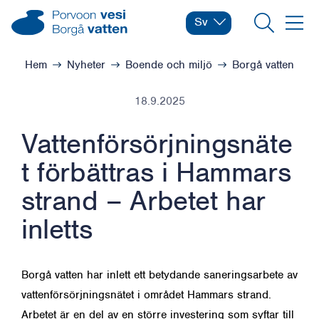
Hoppa till innehåll
Borgå vatten – Gå till startsidan
Sv
Byt språk
Nuvarande språk: Svens
Sök
Meny
Bläddra:
Hem
Nyheter
Boende och miljö
Borgå vatten
18.9.2025
Vattenförsörjningsnäte
t förbättras i Hammars
strand – Arbetet har
inletts
Borgå vatten har inlett ett betydande saneringsarbete av
vattenförsörjningsnätet i området Hammars strand.
Arbetet är en del av en större investering som syftar till