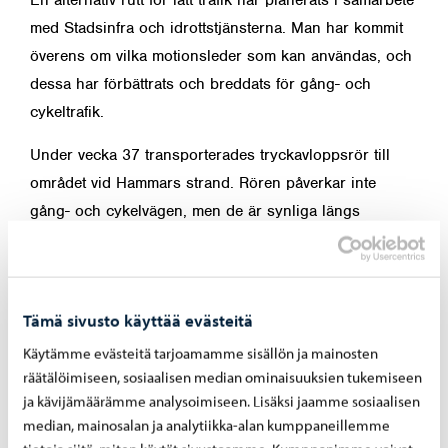
En alternativ rutt för lätt trafik har planerats i samarbete
med Stadsinfra och idrottstjänsterna. Man har kommit
överens om vilka motionsleder som kan användas, och
dessa har förbättrats och breddats för gång- och
cykeltrafik.
Under vecka 37 transporterades tryckavloppsrör till
området vid Hammars strand. Rören påverkar inte
gång- och cykelvägen, men de är synliga längs
promenadrutten. Svetsarbeten på rören utförs under de
kommande veckorna inom arbetsområdet.
Grävningsarbetet inleds från Ängsstigen under vecka
Tämä sivusto käyttää evästeitä
39.
Käytämme evästeitä tarjoamamme sisällön ja mainosten
Träd har röjts i närheten av arbetsområdet. Röjningen
räätälöimiseen, sosiaalisen median ominaisuuksien tukemiseen
har planerats tillsammans med Stadsinfra. Arbetet är
ja kävijämäärämme analysoimiseen. Lisäksi jaamme sosiaalisen
nödvändigt för att saneringsarbetet ska kunna
median, mainosalan ja analytiikka-alan kumppaneillemme