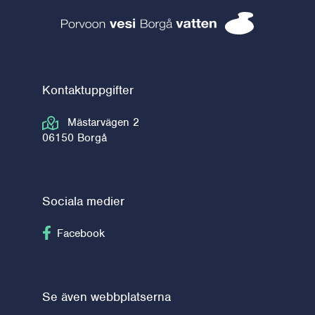
Borgå vatten 
Kontaktuppgifter
Mästarvägen 2
06150 Borgå
Sociala medier
Följ på Facebook
Facebook
Se även webbplatserna