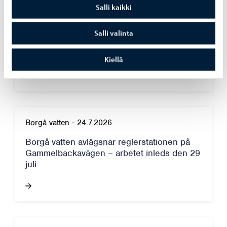
Salli kaikki
Borgå vatten
-
27.7.2026
Reparation av dagvattenledning vid
Salli valinta
Tingsgårdsvägens och Prostvägens
korsning – arbetet inleds den 29.7
Kiellä
Borgå vatten
-
24.7.2026
Borgå vatten avlägsnar reglerstationen på
Gammelbackavägen – arbetet inleds den 29
juli