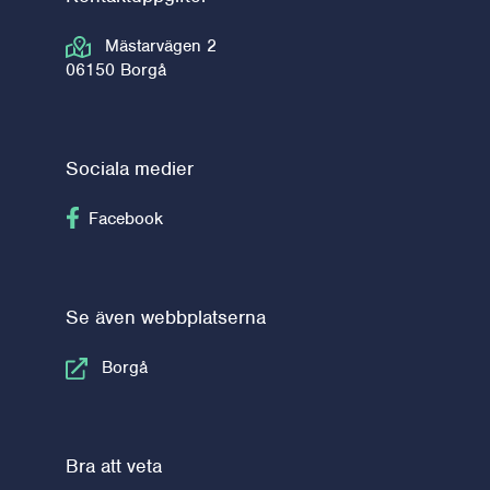
Mästarvägen 2
06150 Borgå
Sociala medier
Följ på Facebook
Facebook
Se även webbplatserna
Borgå
Bra att veta