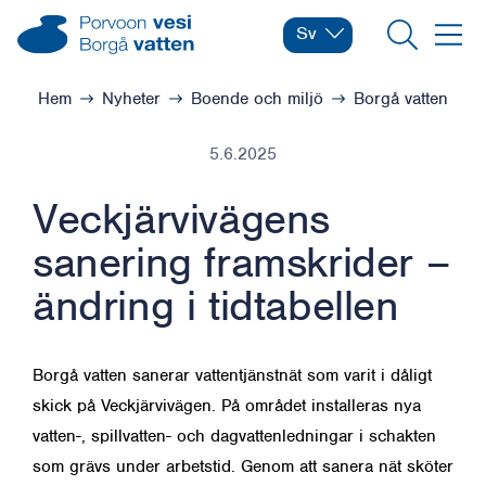
Hoppa till innehåll
Borgå vatten – Gå till startsidan
Sv
Byt språk
Nuvarande språk: Svens
Sök
Meny
Bläddra:
Hem
Nyheter
Boende och miljö
Borgå vatten
5.6.2025
Veckjärvivägens
sanering framskrider –
ändring i tidtabellen
Borgå vatten sanerar vattentjänstnät som varit i dåligt
skick på Veckjärvivägen. På området installeras nya
vatten-, spillvatten- och dagvattenledningar i schakten
som grävs under arbetstid. Genom att sanera nät sköter