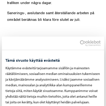
trafiken under några dagar.
Sanerings-, avslutande samt återställande arbeten på
området beräknas bli klara före slutet av juli.
Dela på Facebook
Dela på LinkedIn
Dela på WhatsApp
Tämä sivusto käyttää evästeitä
Liknande nyheter
Käytämme evästeitä tarjoamamme sisällön ja mainosten
räätälöimiseen, sosiaalisen median ominaisuuksien tukemiseen
ja kävijämäärämme analysoimiseen. Lisäksi jaamme sosiaalisen
Borgå vatten
-
27.7.2026
median, mainosalan ja analytiikka-alan kumppaneillemme
Reparation av dagvattenledning vid
tietoja siitä, miten käytät sivustoamme. Kumppanimme voivat
Tingsgårdsvägens och Prostvägens
yhdistää näitä tietoja muihin tietoihin, joita olet antanut heille
korsning – arbetet inleds den 29.7
tai joita on kerätty, kun olet käyttänyt heidän palvelujaan.