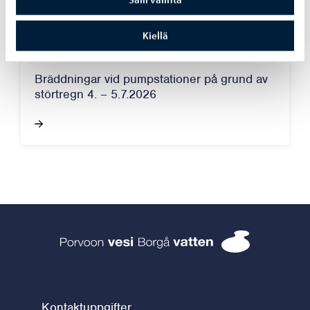
Kiellä
Borgå vatten
-
7.7.2026
Bräddningar vid pumpstationer på grund av
störtregn 4. – 5.7.2026
Borgå vatten 
Kontaktuppgifter